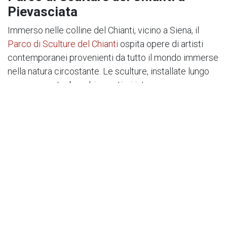
Pievasciata
Immerso nelle colline del Chianti, vicino a Siena, il
Parco di Sculture del Chianti
ospita opere di artisti
contemporanei provenienti da tutto il mondo immerse
nella natura circostante. Le sculture, installate lungo
un percorso tra boschi e prati, si integrano
perfettamente con l'ambiente naturale, creando un
dialogo affascinante tra arte e natura.
Pievasciata
è stato nominato Borgo di arte
contemporanea e lungo le sue strade potrete trovare
altre dodici opere e grandi sculture nate da un
progetto di collaborazione tra il parco delle sculture, il
comune di Castelnuovo Berardenga, la Provincia di
Siena e la Regione Toscana.
Il Parco è aperto tutti i giorni dalle 10 alle 18. Sulla App