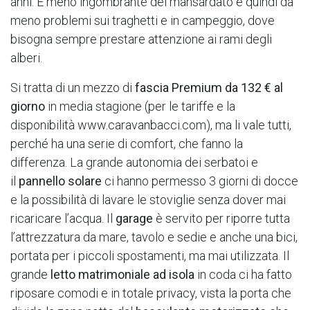
anni. È meno ingombrante del mansardato e quindi dà
meno problemi sui traghetti e in campeggio, dove
bisogna sempre prestare attenzione ai rami degli
alberi.
Si tratta di un mezzo di
fascia Premium da 132 € al
giorno
in media stagione (per le tariffe e la
disponibilità www.caravanbacci.com), ma li vale tutti,
perché ha una serie di comfort, che fanno la
differenza. La grande autonomia dei serbatoi e
il
pannello solare
ci hanno permesso 3 giorni di docce
e la possibilità di lavare le stoviglie senza dover mai
ricaricare l’acqua. Il
garage
è servito per riporre tutta
l’attrezzatura da mare, tavolo e sedie e anche una bici,
portata per i piccoli spostamenti, ma mai utilizzata. Il
grande
letto matrimoniale ad isola
in coda ci ha fatto
riposare comodi e in totale privacy, vista la porta che