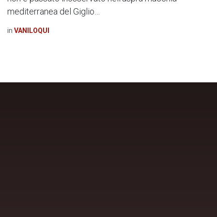
mediterranea del Giglio…
in
VANILOQUI